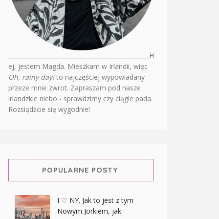
________________________________________________H
ej, jestem Magda. Mieszkam w Irlandii, więc
Oh, rainy day!
to najczęściej wypowiadany
przeze mnie zwrot. Zapraszam pod nasze
irlandzkie niebo - sprawdzimy czy ciągle pada.
Rozsiądźcie się wygodnie!
POPULARNE POSTY
I ♡ NY. Jak to jest z tym
Nowym Jorkiem, jak