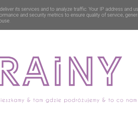
eliver its services and to analyze traffic. Your IP address and u
ormance and security metrics to ensure quality of service, gene
buse.