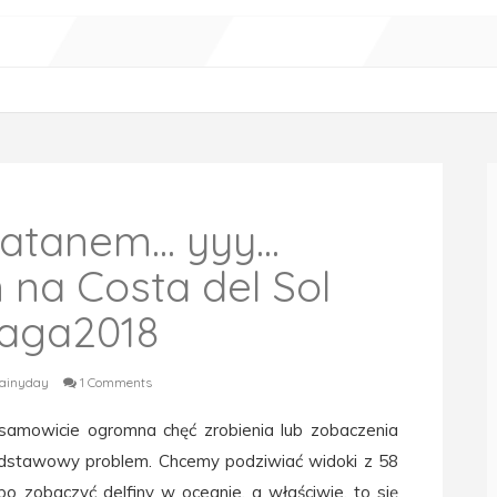
tanem... yyy...
na Costa del Sol
aga2018
ainyday
1 Comments
iesamowicie ogromna chęć zrobienia lub zobaczenia
podstawowy problem. Chcemy podziwiać widoki z 58
o zobaczyć delfiny w oceanie, a właściwie, to się