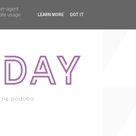
ser-agent
rate usage
LEARN MORE
GOT IT