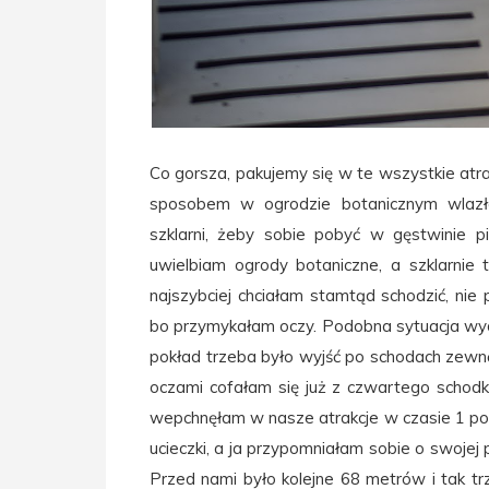
Co gorsza, pakujemy się w te wszystkie atrakc
sposobem w ogrodzie botanicznym wlazł
szklarni, żeby sobie pobyć w gęstwinie pi
uwielbiam ogrody botaniczne, a szklarnie 
najszybciej chciałam stamtąd schodzić, nie 
bo przymykałam oczy. Podobna sytuacja wyda
pokład trzeba było wyjść po schodach zewnęt
oczami cofałam się już z czwartego schodk
wepchnęłam w nasze atrakcje w czasie 1 po
ucieczki, a ja przypomniałam sobie o swojej p
Przed nami było kolejne 68 metrów i tak trz