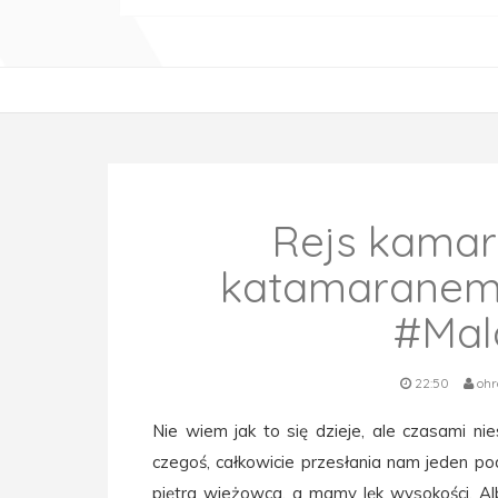
Rejs kamara
katamaranem 
#Mal
22:50
ohr
Nie wiem jak to się dzieje, ale czasami n
czegoś, całkowicie przesłania nam jeden 
piętra wieżowca, a mamy lęk wysokości. Alb