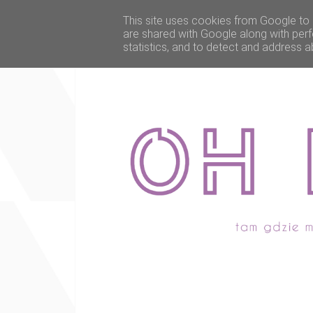
This site uses cookies from Google to d
are shared with Google along with perf
statistics, and to detect and address a