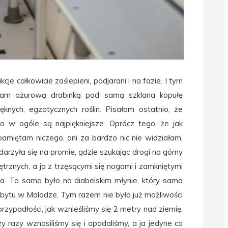
je całkowicie zaślepieni, podjarani i na fazie. I tym
am ażurową drabinką pod samą szklana kopułę
ęknych, egzotycznych roślin. Pisałam ostatnio, że
to w ogóle są najpiękniejsze. Oprócz tego, że jak
pamiętam niczego, ani za bardzo nic nie widziałam,
rzyła się na promie, gdzie szukając drogi na górny
rznych, a ja z trzęsącymi się nogami i zamkniętymi
a. To samo było na diabelskim młynie, który sama
bytu w Maladze. Tym razem nie było już możliwości
rzypadłości, jak wznieśliśmy się 2 metry nad ziemię.
y razy wznosiliśmy się i opadaliśmy, a ja jedyne co