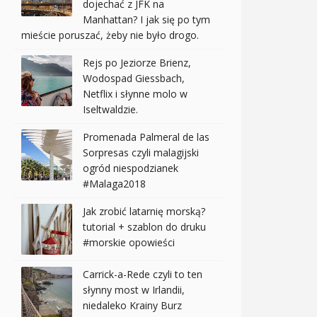
dojechać z JFK na
Manhattan? I jak się po tym
mieście poruszać, żeby nie było drogo.
Rejs po Jeziorze Brienz,
Wodospad Giessbach,
Netflix i słynne molo w
Iseltwaldzie.
Promenada Palmeral de las
Sorpresas czyli malagijski
ogród niespodzianek
#Malaga2018
Jak zrobić latarnię morską?
tutorial + szablon do druku
#morskie opowieści
Carrick-a-Rede czyli to ten
słynny most w Irlandii,
niedaleko Krainy Burz