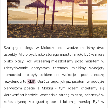
Szukając noclegu w Maladze, na uwadze mieliśmy dwa
aspekty. Miało być blisko starego miasta i miało być w miarę
blisko plaży. Rok wcześniej mieszkaliśmy poza miastem w
zdecydowanie górzystych terenach, mieliśmy wynajęty
samochód i to były całkiem inne wakacje - post z naszą
rezydencją tu
KLIK
. Oprócz tego, jak już pisałam w bodajże
pierwszym poście z Malagi - tym razem chcieliśmy się
kierować na bardziej wschodnią stronę miasta, zobaczyć w
końcu słynną Malaguettę, port i latarnię morską. Być w