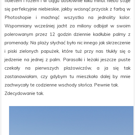
fioletem i różem i w ciągu dosłownie kilku minut niebo staje
się perfekcyjnie niebieskie, jakby wcisnąć przycisk z farbą w
Photoshopie i machnąć wszystko na jednolity kolor.
Wspomniany wcześniej jacht za miliony odbijał w swoim
polerowanym przez 12 godzin dziennie kadłubie palmy z
promenady. Na plaży słychać było nic innego jak skrzeczenie
i piski zielonych papużek, które tuż przy nas tłukły się o
jedzenie na jednej z palm. Parasolki i leżaki jeszcze puste
czekały na pierwszych plażowiczów, a ja się tak
zastanawiałam, czy gdybym tu mieszkała dalej by mnie
zachwycały te codzienne wschody słońca. Pewnie tak.
Zdecydowanie tak.