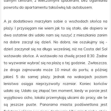
samym centrum, z wieczornymi spacerami, bez ogarniania
powrotu do apartamentu taksówką lub autobusem.
A ja dodatkowo marzyłam sobie o wschodach słońca na
plaży. I przysięgam nie wiem jak to się stało, ale dopiero w
dwa ostatnie dni udało nam się ruszyć z mieszkania zanim
na dobre zaczął się dzień. No dobra, nie oszukujmy się -
dzień zaczynał się na długo wcześniej, niż na Costa del Sol
wstawało słońce. A wstawało na chwilę przed 8:30. Żadne
to wyzwanie wybrać się na plażę o tej godzinie. Zwłaszcza,
że droga zajmowała może 10 minut do portu, a później
jakieś 5 do samej plaży. Jednak na wakacjach poziom
lenistwa osiąga nieprzyzwoity rozmiar. Koniec końców
udało się. Udało się złapać ten moment, kiedy w porcie jest
wyjątkowo cicho, lokalsi przemykają ulicami do pracy, ale te
są jeszcze puste. Panorama miasta podświetlona jest