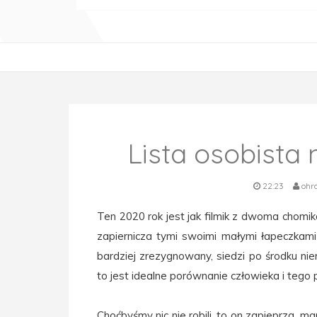
Lista osobista 
22:23
ohr
Ten 2020 rok jest jak filmik z dwoma chomikam
zapiernicza tymi swoimi małymi łapeczkam
bardziej zrezygnowany, siedzi po środku nier
to jest idealne porównanie człowieka i tego
Choćbyśmy nic nie robili, to on zapieprza, m