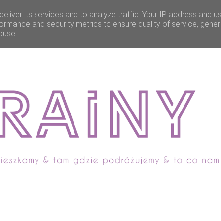
eliver its services and to analyze traffic. Your IP address and u
ormance and security metrics to ensure quality of service, gene
buse.