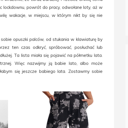
c lockdownu, powrót do pracy, odwołane loty, aż w
ilę wakacje, w miejscu, w którym nikt by się nie
 sobie opuszki palców, od stukania w klawiaturę by
przez ten czas odkryć, spróbować,
posłuchać
lub
łużej. Ta lista miała się pojawić na półmetku lata.
trznej. Więc nazwijmy ją babie lato, albo może
ałabym
się
jeszcze
babiego lata. Zostawmy sobie