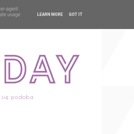
ser-agent
rate usage
LEARN MORE
GOT IT