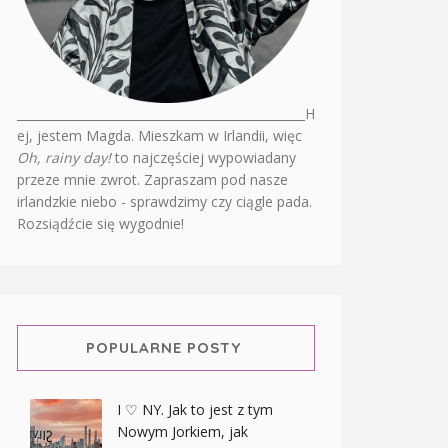
________________________________________________H
ej, jestem Magda. Mieszkam w Irlandii, więc
Oh, rainy day!
to najczęściej wypowiadany
przeze mnie zwrot. Zapraszam pod nasze
irlandzkie niebo - sprawdzimy czy ciągle pada.
Rozsiądźcie się wygodnie!
POPULARNE POSTY
I ♡ NY. Jak to jest z tym
Nowym Jorkiem, jak