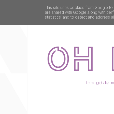
This site uses cookies from Google to d
are shared with Google along with perf
statistics, and to detect and address a