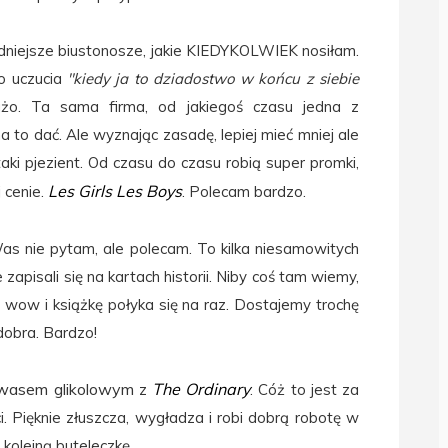
odniejsze biustonosze, jakie KIEDYKOLWIEK nosiłam.
go uczucia
"kiedy ja to dziadostwo w końcu z siebie
o. Ta sama firma, od jakiegoś czasu jedna z
a to dać. Ale wyznając zasadę, lepiej mieć mniej ale
 taki pjezient. Od czasu do czasu robią super promki,
Les Girls Les Boys
 cenie.
. Polecam bardzo.
Was nie pytam, ale polecam. To kilka niesamowitych
ie zapisali się na kartach historii. Niby coś tam wiemy,
e wow i książkę połyka się na raz. Dostajemy trochę
 dobra. Bardzo!
kwasem glikolowym
The Ordinary
z
. Cóż to jest za
i. Pięknie złuszcza, wygładza i robi dobrą robotę w
kolejną buteleczkę.