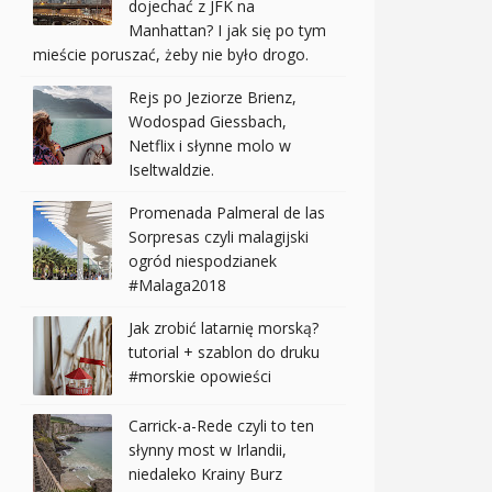
dojechać z JFK na
Manhattan? I jak się po tym
mieście poruszać, żeby nie było drogo.
Rejs po Jeziorze Brienz,
Wodospad Giessbach,
Netflix i słynne molo w
Iseltwaldzie.
Promenada Palmeral de las
Sorpresas czyli malagijski
ogród niespodzianek
#Malaga2018
Jak zrobić latarnię morską?
tutorial + szablon do druku
#morskie opowieści
Carrick-a-Rede czyli to ten
słynny most w Irlandii,
niedaleko Krainy Burz