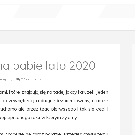
na babie lato 2020
ainyday
0 Comments
i, które znajdują się na takiej jakby karuzeli. Jeden
i po zewnętrznej a drugi zdezorientowany, a może
uchomo ale przez tego pierwszego i tak się kręci. I
 popieprzonego roku w którym żyjemy.
am wrażenie, że coraz bardziej. Przecież chwilę temu