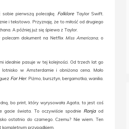
Folklore
Taylor Swift
ć sobie pierwszą polecajkę.
.
znie i tekstowo. Przyznaję, że to miłość od drugiego
uchana. A później już się śpiewa z Taylor.
tw polecam
dokument
na Netflix
Miss Americana
, o
 idealnie pasuje w tej kolejności. Od trzech lat go
i lotnisko w Amsterdamie i obniżona cena. Mało
iguez
For Her
. Piżmo, bursztyn, bergamotka, wanilia.
dną, bo print, który wyrysowała Agata, to jest coś
Ronja
sze gacie świata. To oczywiście spodnie
od
lisko ostatnio do czarnego. Czemu? Nie wiem. Ten
est kompletnym przypadkiem.