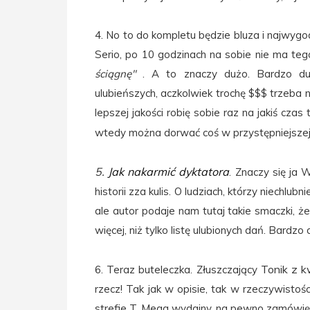
4. No to do kompletu będzie bluza i najwyg
Serio, po 10 godzinach na sobie nie ma te
ściągnę"
. A to znaczy dużo. Bardzo duż
ulubieńszych, aczkolwiek trochę $$$ trzeba n
lepszej jakości robię sobie raz na jakiś czas
wtedy można dorwać coś w przystępniejszej
5.
Jak nakarmić dyktatora
. Znaczy się ja 
historii zza kulis. O ludziach, którzy niechlubn
ale autor podaje nam tutaj takie smaczki, ż
więcej, niż tylko listę ulubionych dań. Bardzo
Tonik z 
6. Teraz buteleczka. Złuszczający
rzecz! Tak jak w opisie, tak w rzeczywistośc
strefie T. Mega wydajny, na pewno zamówię 