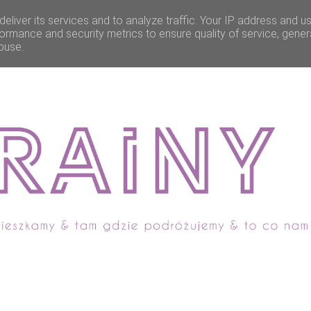
eliver its services and to analyze traffic. Your IP address and u
ormance and security metrics to ensure quality of service, gene
buse.