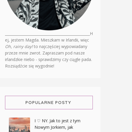
________________________________________________H
ej, jestem Magda. Mieszkam w Irlandii, więc
Oh, rainy day!
to najczęściej wypowiadany
przeze mnie zwrot. Zapraszam pod nasze
irlandzkie niebo - sprawdzimy czy ciągle pada.
Rozsiądźcie się wygodnie!
POPULARNE POSTY
I ♡ NY. Jak to jest z tym
Nowym Jorkiem, jak