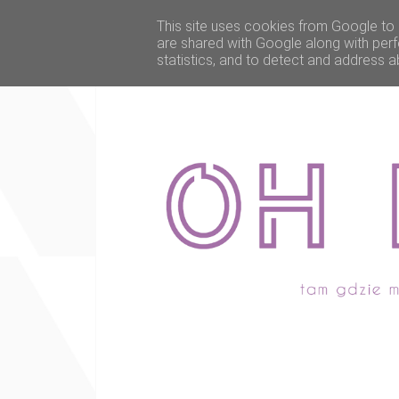
This site uses cookies from Google to d
are shared with Google along with perf
statistics, and to detect and address a