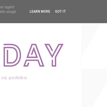
ser-agent
rate usage
LEARN MORE
GOT IT