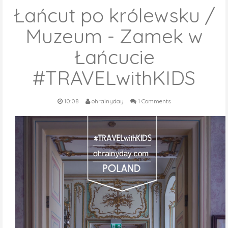
Łańcut po królewsku /
Muzeum - Zamek w
Łańcucie
#TRAVELwithKIDS
10:08
ohrainyday
1 Comments