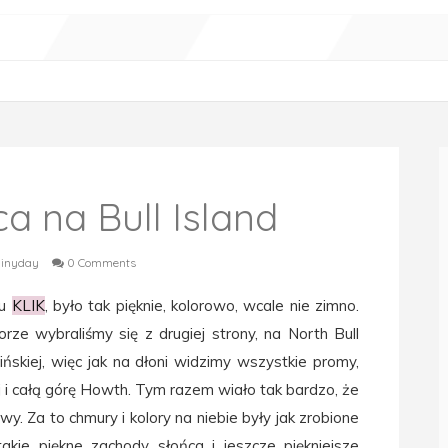
a na Bull Island
ainyday
0 Comments
tu
KLIK
, było tak pięknie, kolorowo, wcale nie zimno.
ze wybraliśmy się z drugiej strony, na North Bull
ińskiej, więc jak na dłoni widzimy wszystkie promy,
ej i całą górę Howth. Tym razem wiało tak bardzo, że
wy. Za to chmury i kolory na niebie były jak zrobione
akie piękne zachody słońca i jeszcze piękniejsze