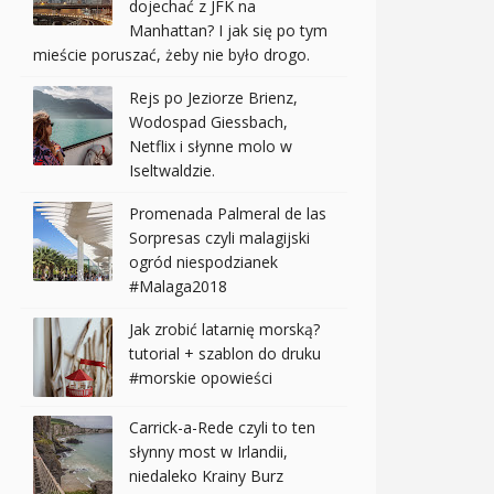
dojechać z JFK na
Manhattan? I jak się po tym
mieście poruszać, żeby nie było drogo.
Rejs po Jeziorze Brienz,
Wodospad Giessbach,
Netflix i słynne molo w
Iseltwaldzie.
Promenada Palmeral de las
Sorpresas czyli malagijski
ogród niespodzianek
#Malaga2018
Jak zrobić latarnię morską?
tutorial + szablon do druku
#morskie opowieści
Carrick-a-Rede czyli to ten
słynny most w Irlandii,
niedaleko Krainy Burz