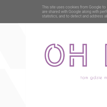
This site uses cookies from Google to d
are shared with Google along with perf
statistics, and to detect and address a