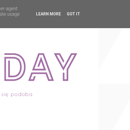
ser-agent
rate usage
LEARN MORE
GOT IT