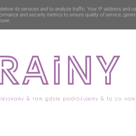
eliver its services and to analyze traffic. Your IP address and u
ormance and security metrics to ensure quality of service, gene
buse.