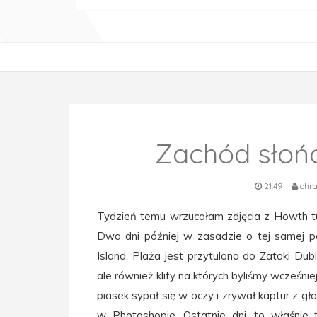
Zachód słońc
21:49
ohr
Tydzień temu wrzucałam zdjęcia z Howth 
Dwa dni później w zasadzie o tej samej por
Island. Plaża jest przytulona do Zatoki Dubl
ale również klify na których byliśmy wcześni
piasek sypał się w oczy i zrywał kaptur z gło
w Photoshopie. Ostatnie dni, to właśnie t