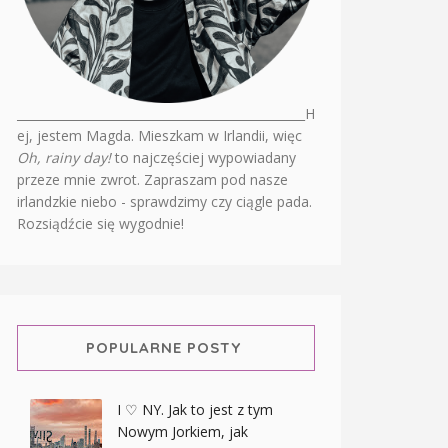
________________________________________________H
ej, jestem Magda. Mieszkam w Irlandii, więc
Oh, rainy day!
to najczęściej wypowiadany
przeze mnie zwrot. Zapraszam pod nasze
irlandzkie niebo - sprawdzimy czy ciągle pada.
Rozsiądźcie się wygodnie!
POPULARNE POSTY
I ♡ NY. Jak to jest z tym
Nowym Jorkiem, jak