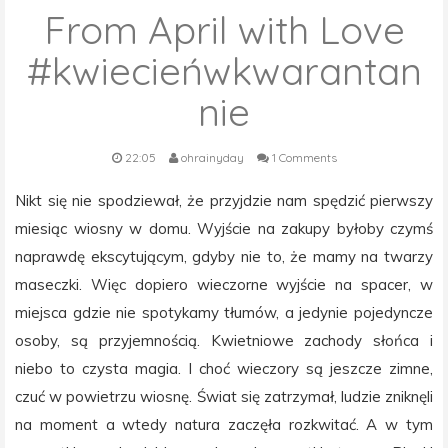
From April with Love
#kwiecieńwkwarantan
nie
22:05
ohrainyday
1 Comments
Nikt się nie spodziewał, że przyjdzie nam spędzić pierwszy
miesiąc wiosny w domu. Wyjście na zakupy byłoby czymś
naprawdę ekscytującym, gdyby nie to, że mamy na twarzy
maseczki. Więc dopiero wieczorne wyjście na spacer, w
miejsca gdzie nie spotykamy tłumów, a jedynie pojedyncze
osoby, są przyjemnością. Kwietniowe zachody słońca i
niebo to czysta magia. I choć wieczory są jeszcze zimne,
czuć w powietrzu wiosnę. Świat się zatrzymał, ludzie zniknęli
na moment a wtedy natura zaczęła rozkwitać. A w tym